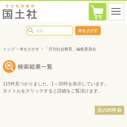
toggle
naviga
本をさがす
トップ
本をさがす
「月刊社会教育」編集委員会
115件
見つかりました。
1～20件
を表示しています。
タイトルをクリックすると詳細をご覧頂けます。
次の20件