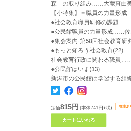
森」の取り組み……大蔵真由
【小特集】＝職員の力量形成
●社会教育職員研修の課題……
●公民館職員の力量形成……佐
●集会案内·第58回社会教育研
●もっと知ろう社会教育(22)
社会教育行政に関わる職員…
●公民館はいま(13)
新潟市の公民館は学習する組
815円
在庫あ
定価
(本体741円+税)
カートにいれる