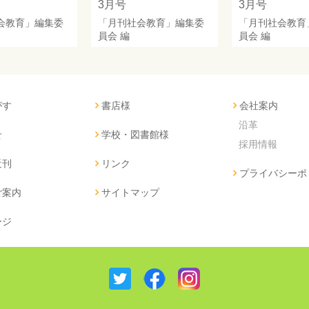
3月号
3月号
会教育」編集委
「月刊社会教育」編集委
「月刊社会教育
員会
編
員会
編
がす
書店様
会社案内
沿革
せ
学校・図書館様
採用情報
近刊
リンク
プライバシーポ
ご案内
サイトマップ
ージ