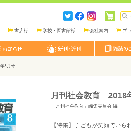
書店様
学校・図書館様
会社案内
プ
8年8月号
月刊社会教育 2018
「月刊社会教育」編集委員会
編
【特集】子どもが笑顔でいら