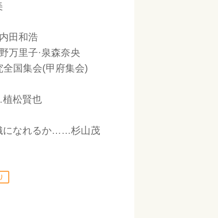
美
内田和浩
野万里子·泉森奈央
究全国集会(甲府集会)
…植松賢也
織になれるか……杉山茂
り