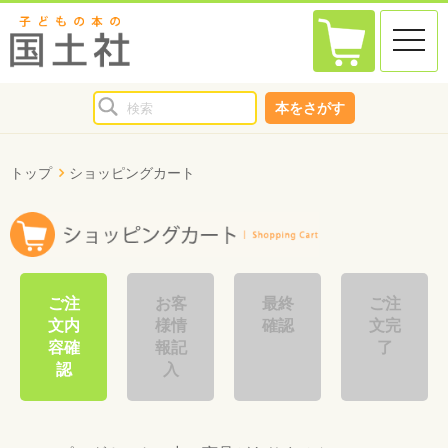
toggle
naviga
本をさがす
トップ
ショッピングカート
ご注
お客
最終
ご注
文内
様情
確認
文完
容確
報記
了
認
入