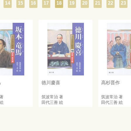
14
15
16
17
18
19
20
21
22
23
馬
徳川慶喜
高杉晋作
著
筑波常治
著
筑波常治
著
絵
田代三善
絵
田代三善
絵