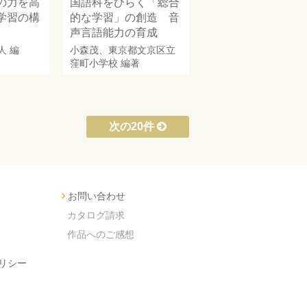
の力を高
国語科をひらく「総合
学習の構
的な学習」の創造 音
声言語能力の育成
人
編
小森茂
、
東京都文京区立
窪町小学校
編著
次の20件
お問い合わせ
カタログ請求
作品へのご感想
リシー