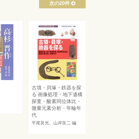
次の20件
古墳・貝塚・鉄器を探
る 画像処理・地下遺構
探査・酸素同位体比・
微量元素分析・年輪年
代
平尾良光
、
山岸良二
編