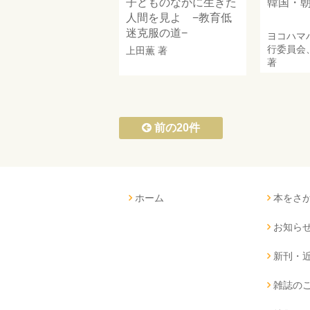
子どものなかに生きた
韓国・
人間を見よ −教育低
迷克服の道−
ヨコハマ
行委員会
上田薫
著
著
前の20件
ホーム
本をさ
お知ら
新刊・
雑誌の