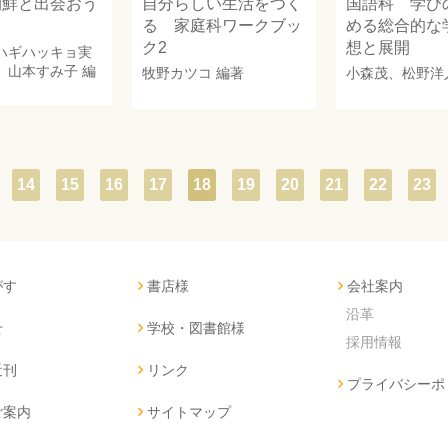
朝鮮と出会おう
自分らしい生活をつく
国語科 学び
る 家庭科ワークブッ
める総合的な
ク2
想と展開
ハギハッキョ実
、
山本すみ子
編
牧野カツコ
編著
小森茂
、
松野洋
14
15
16
17
18
19
20
21
22
23
がす
書店様
会社案内
沿革
せ
学校・図書館様
採用情報
近刊
リンク
プライバシーポ
ご案内
サイトマップ