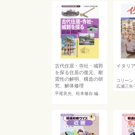
古代住居・寺社・城郭
イタリ
を探る住居の復元、耐
震性の解明、構造の研
コリーン
究、解体修理
広瀬三矢
平尾良光
、
松本修自
編