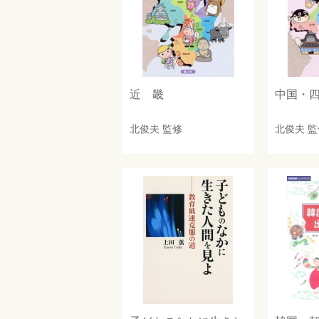
近 畿
中国・
北俊夫
監修
北俊夫
監