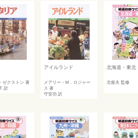
ア
アイルランド
北海道・東北
・ゼクストン
著
メアリー・M．ロジャー
北俊夫
監修
子
訳
ス
著
守安功
訳