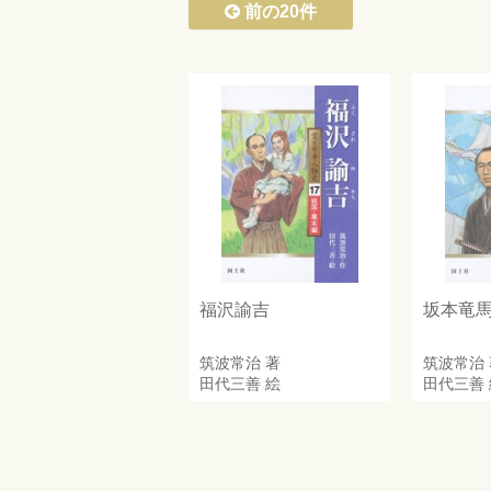
前の20件
福沢諭吉
坂本竜
筑波常治
著
筑波常治
田代三善
絵
田代三善