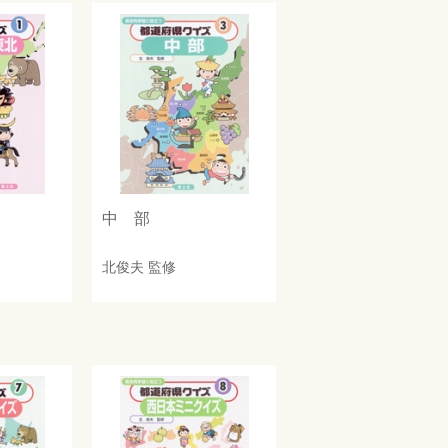
中 部
北俊夫
監修