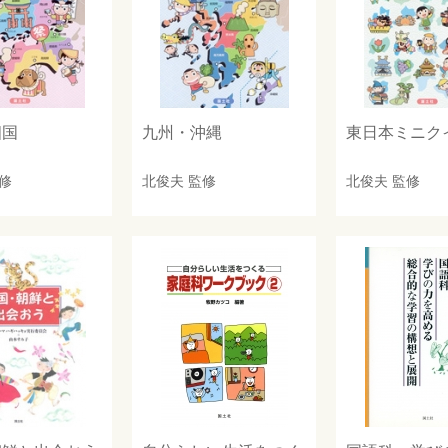
四国
九州・沖縄
東日本ミニク
修
北俊夫
監修
北俊夫
監修