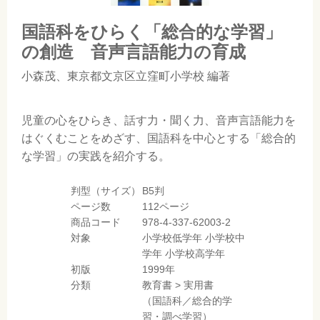
国語科をひらく「総合的な学習」
の創造 音声言語能力の育成
小森茂
、
東京都文京区立窪町小学校
編著
児童の心をひらき、話す力・聞く力、音声言語能力を
はぐくむことをめざす、国語科を中心とする「総合的
な学習」の実践を紹介する。
判型（サイズ）
B5判
ページ数
112ページ
商品コード
978-4-337-62003-2
対象
小学校低学年
小学校中
学年
小学校高学年
初版
1999年
分類
教育書
>
実用書
（国語科／総合的学
習・調べ学習）