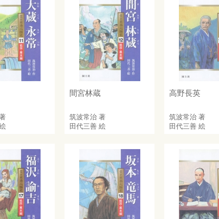
常
間宮林蔵
高野長英
著
筑波常治
著
筑波常治
著
絵
田代三善
絵
田代三善
絵