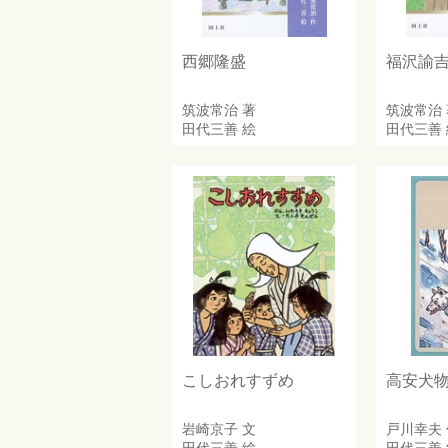
西郷隆盛
福沢諭
筑波常治
著
筑波常治
田代三善
絵
田代三善
こしおれすずめ
高安犬
岩崎京子
文
戸川幸夫
田代三善
絵
田代三善