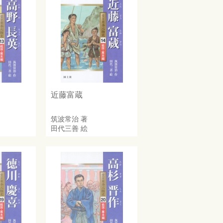
近藤富蔵
筑波常治
著
田代三善
絵