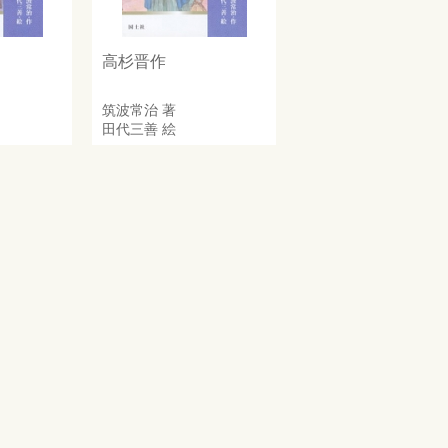
高杉晋作
筑波常治
著
田代三善
絵