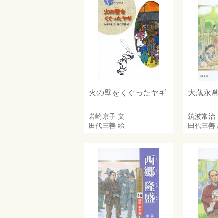
火の壁をくぐったヤギ
大蔵永
岩崎京子
文
筑波常治
田代三善
絵
田代三善