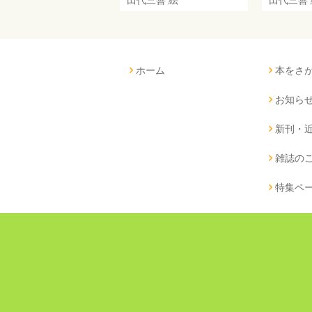
ホーム
本をさ
お知ら
新刊・
雑誌の
特集ペ