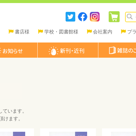
書店様
学校・図書館様
会社案内
プ
しています。
頂けます。