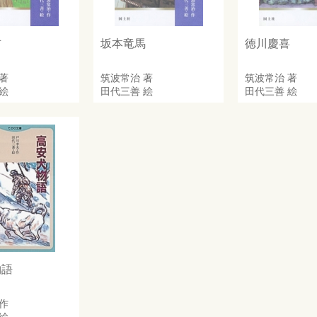
吉
坂本竜馬
徳川慶喜
著
筑波常治
著
筑波常治
著
絵
田代三善
絵
田代三善
絵
物語
作
絵