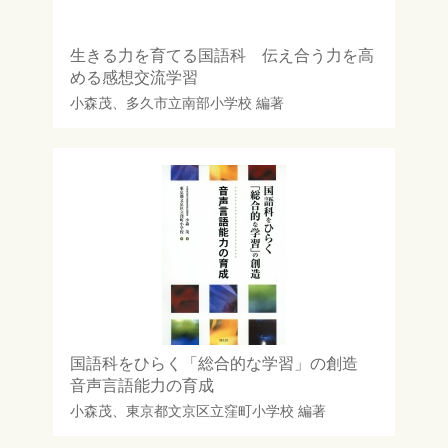
生きる力を育てる国語科 伝え合う力を高
める感想交流学習
小森茂
、
多久市立南部小学校
編著
国語科をひらく「総合的な学習」の創造
音声言語能力の育成
小森茂
、
東京都文京区立窪町小学校
編著