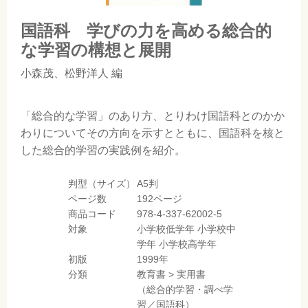
国語科 学びの力を高める総合的
な学習の構想と展開
小森茂
、
松野洋人
編
「総合的な学習」のあり方、とりわけ国語科とのかか
わりについてその方向を示すとともに、国語科を核と
した総合的学習の実践例を紹介。
判型（サイズ）
A5判
ページ数
192ページ
商品コード
978-4-337-62002-5
対象
小学校低学年
小学校中
学年
小学校高学年
初版
1999年
分類
教育書
>
実用書
（総合的学習・調べ学
習／国語科）