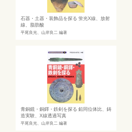
石器・土器・装飾品を探る 蛍光X線、放射
線、脂肪酸
平尾良光
、
山岸良二
編著
青銅鏡・銅鐸・鉄剣を探る 鉛同位体比、鋳
造実験、X線透過写真
平尾良光
、
山岸良二
編著