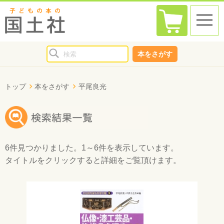
toggle
naviga
本をさがす
トップ
本をさがす
平尾良光
6件
見つかりました。
1～6件
を表示しています。
タイトルをクリックすると詳細をご覧頂けます。