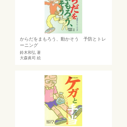
からだをまもろう、動かそう 予防とトレ
ーニング
鈴木和弘
著
大森眞司
絵