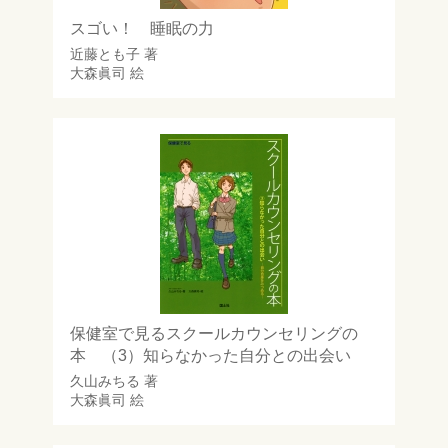
スゴい！ 睡眠の力
近藤とも子
著
大森眞司
絵
保健室で見るスクールカウンセリングの
本 （3）知らなかった自分との出会い
久山みちる
著
大森眞司
絵