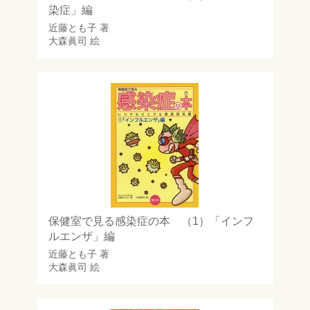
染症」編
近藤とも子
著
大森眞司
絵
保健室で見る感染症の本 （1）「インフ
ルエンザ」編
近藤とも子
著
大森眞司
絵