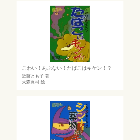
こわい！あぶない！たばこはキケン！？
近藤とも子
著
大森眞司
絵