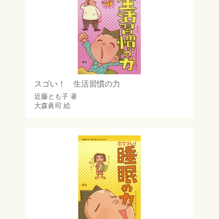
スゴい！ 生活習慣の力
近藤とも子
著
大森眞司
絵