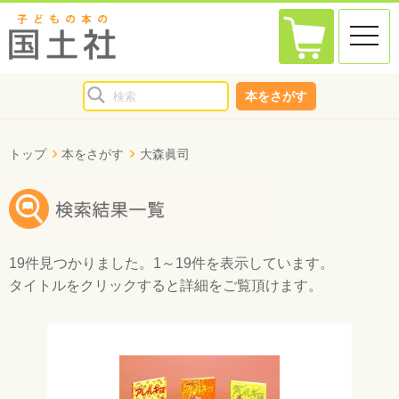
toggle
naviga
本をさがす
トップ
本をさがす
大森眞司
19件
見つかりました。
1～19件
を表示しています。
タイトルをクリックすると詳細をご覧頂けます。