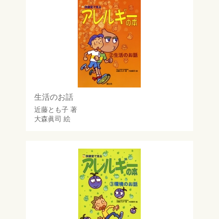
生活のお話
近藤とも子
著
大森眞司
絵