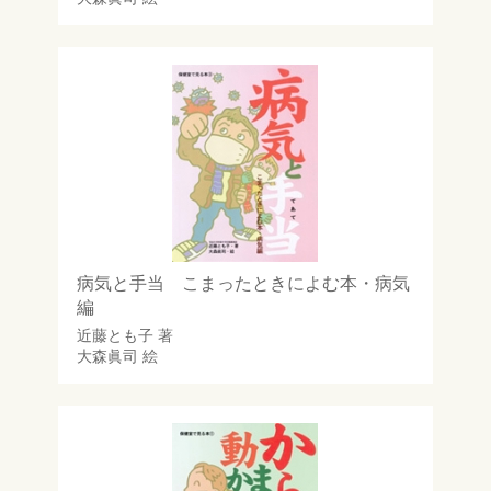
病気と手当 こまったときによむ本・病気
編
近藤とも子
著
大森眞司
絵