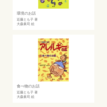
環境のお話
近藤とも子
著
大森眞司
絵
食べ物のお話
近藤とも子
著
大森眞司
絵