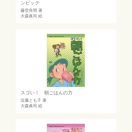
ンピック
藤堂良明
著
大森眞司
絵
スゴい！ 朝ごはんの力
近藤とも子
著
大森眞司
絵