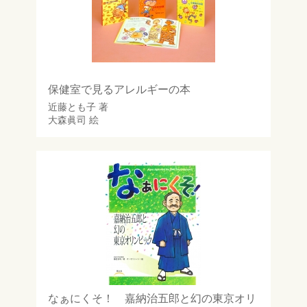
保健室で見るアレルギーの本
近藤とも子
著
大森眞司
絵
なぁにくそ！ 嘉納治五郎と幻の東京オリ