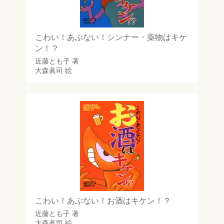
こわい！あぶない！シンナー・薬物はキケ
ン！？
近藤とも子
著
大森眞司
絵
こわい！あぶない！お酒はキケン！？
近藤とも子
著
大森眞司
絵