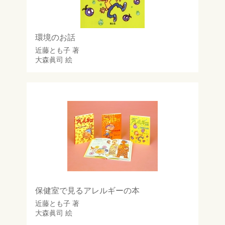
環境のお話
近藤とも子
著
大森眞司
絵
保健室で見るアレルギーの本
近藤とも子
著
大森眞司
絵