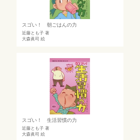
スゴい！ 朝ごはんの力
近藤とも子
著
大森眞司
絵
スゴい！ 生活習慣の力
近藤とも子
著
大森眞司
絵