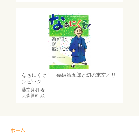
なぁにくそ！ 嘉納治五郎と幻の東京オリ
ンピック
藤堂良明
著
大森眞司
絵
ホーム