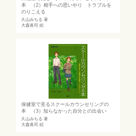
本 （2）相手への思いやり トラブルを
のりこえる
久山みちる
著
大森眞司
絵
保健室で見るスクールカウンセリングの
本 （3）知らなかった自分との出会い
久山みちる
著
大森眞司
絵