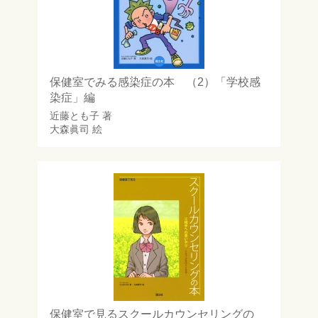
保健室でみる感染症の本 （2）「学校感
染症」編
近藤とも子
著
大森眞司
絵
保健室で見るスクールカウンセリングの