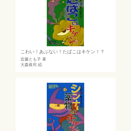
こわい！あぶない！たばこはキケン！？
近藤とも子
著
大森眞司
絵