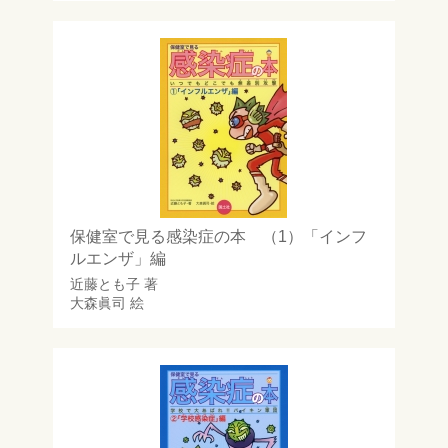
保健室で見る感染症の本 （1）「インフ
ルエンザ」編
近藤とも子
著
大森眞司
絵