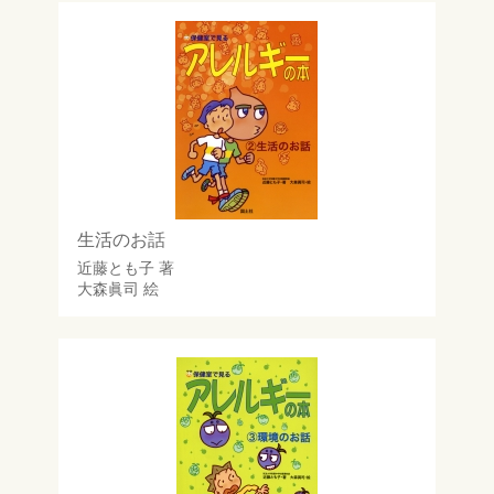
生活のお話
近藤とも子
著
大森眞司
絵