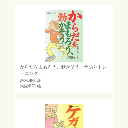
からだをまもろう、動かそう 予防とトレ
ーニング
鈴木和弘
著
大森眞司
絵