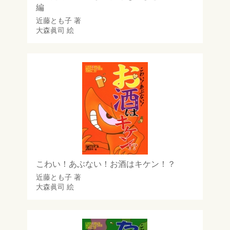
編
近藤とも子
著
大森眞司
絵
こわい！あぶない！お酒はキケン！？
近藤とも子
著
大森眞司
絵