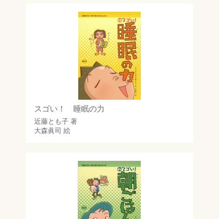
スゴい！ 睡眠の力
近藤とも子
著
大森眞司
絵