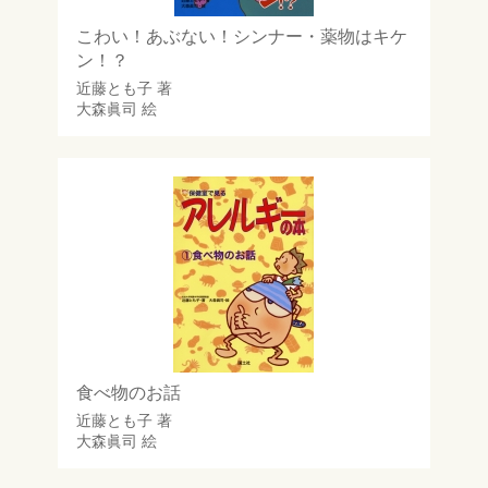
こわい！あぶない！シンナー・薬物はキケ
ン！？
近藤とも子
著
大森眞司
絵
食べ物のお話
近藤とも子
著
大森眞司
絵