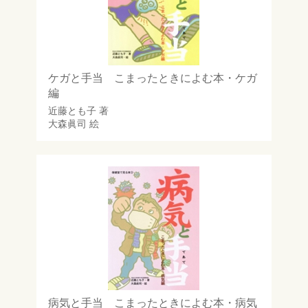
ケガと手当 こまったときによむ本・ケガ
編
近藤とも子
著
大森眞司
絵
病気と手当 こまったときによむ本・病気