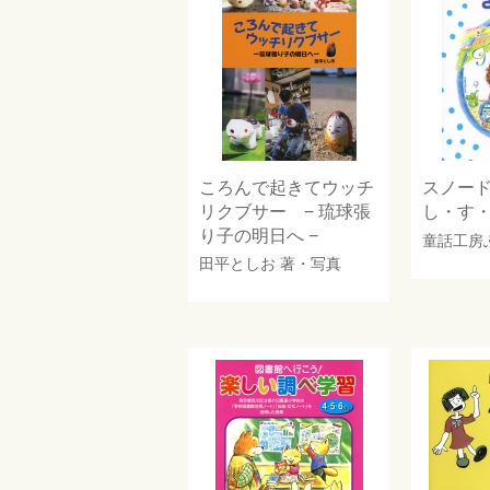
ころんで起きてウッチ
スノード
リクブサー − 琉球張
し・す
り子の明日へ −
童話工房
田平としお
著・写真