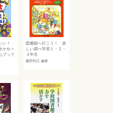
みたい！
図書館へ行こう！ 楽
きかせ＋
しい調べ学習１・２・
ちブック
３年生
藤田利江
編著