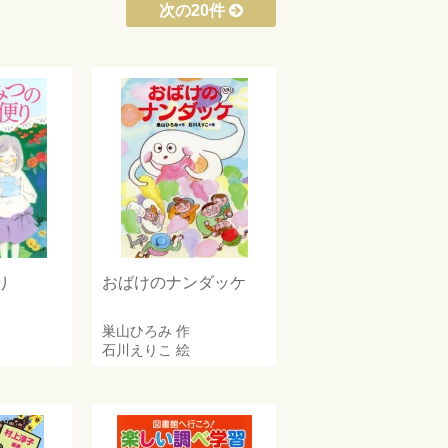
次の20件
り
おばけのナンダッケ
巣山ひろみ
作
石川えりこ
絵