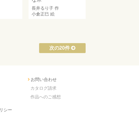
長井るり子
作
小倉正巳
絵
次の20件
お問い合わせ
カタログ請求
作品へのご感想
リシー