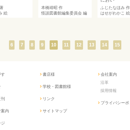
著
本橋靖昭
作
ふじたなほみ
作
み
絵
怪談図書館編集委員会
編
はせがわかこ
絵
6
7
8
9
10
11
12
13
14
15
がす
書店様
会社案内
沿革
せ
学校・図書館様
採用情報
近刊
リンク
プライバシーポ
ご案内
サイトマップ
ージ