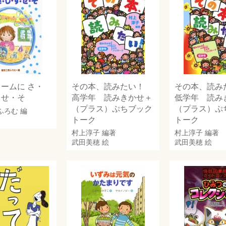
ームに さ・
その本、読みたい！
その本、読
・せ・そ
高学年 読みきかせ＋
低学年 読み
（プラス）ぷちブック
（プラス）ぷ
ふろむ
編
トーク
トーク
村上淳子
編著
村上淳子
編著
武田美穂
絵
武田美穂
絵