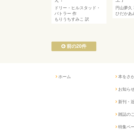
ドリー・ヒルスタッド・
円山夢久
バトラー
作
ひだかあ
もりうちすみこ
訳
前の20件
ホーム
本をさ
お知ら
新刊・
雑誌の
特集ペ