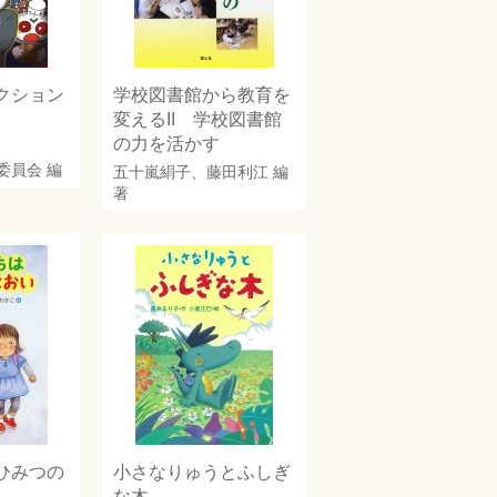
クション
学校図書館から教育を
変えるII 学校図書館
の力を活かす
委員会
編
五十嵐絹子
、
藤田利江
編
著
ひみつの
小さなりゅうとふしぎ
な木