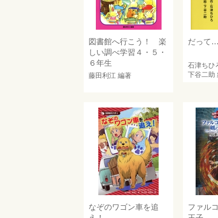
図書館へ行こう！ 楽
だって
しい調べ学習４・５・
６年生
石津ちひ
下谷二助
藤田利江
編著
なぞのワゴン車を追
ファル
え！
王子