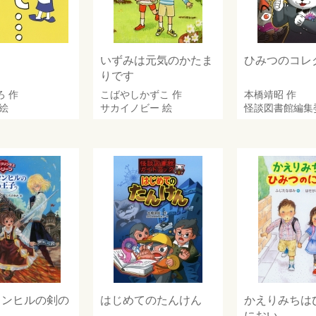
…
いずみは元気のかたま
ひみつのコレ
りです
ろ
作
こばやしかずこ
作
本橋靖昭
作
絵
サカイノビー
絵
怪談図書館編集
コンヒルの剣の
はじめてのたんけん
かえりみちは
におい