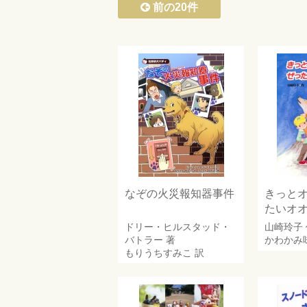
前の20件
なぞの火災報知器事件
きっと
たいオ
ドリー・ヒルスタッド・
山崎玲子
バトラー
著
かわかみ
もりうちすみこ
訳