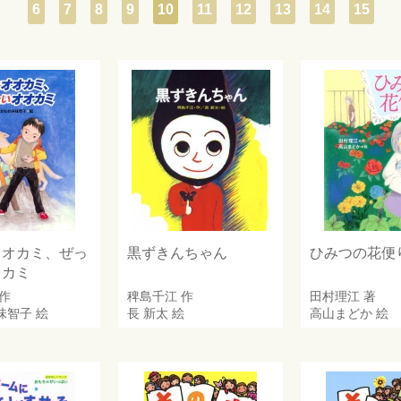
6
7
8
9
10
11
12
13
14
15
オオカミ、ぜっ
黒ずきんちゃん
ひみつの花便
オカミ
作
稗島千江
作
田村理江
著
味智子
絵
長 新太
絵
高山まどか
絵