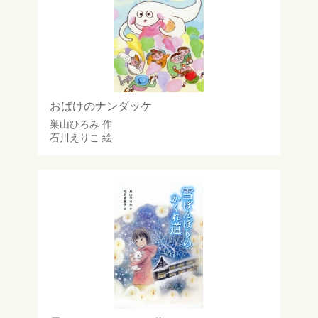
おばけのナンダッケ
巣山ひろみ
作
石川えりこ
絵