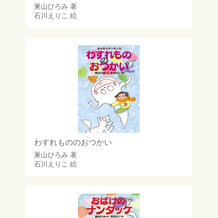
巣山ひろみ
著
石川えりこ
絵
わすれもののおつかい
巣山ひろみ
著
石川えりこ
絵