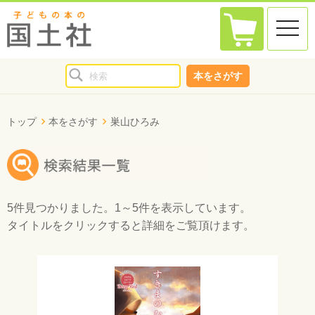
toggle
naviga
本をさがす
トップ
本をさがす
巣山ひろみ
5件
見つかりました。
1～5件
を表示しています。
タイトルをクリックすると詳細をご覧頂けます。