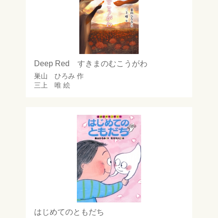
Deep Red すきまのむこうがわ
巣山 ひろみ
作
三上 唯
絵
はじめてのともだち