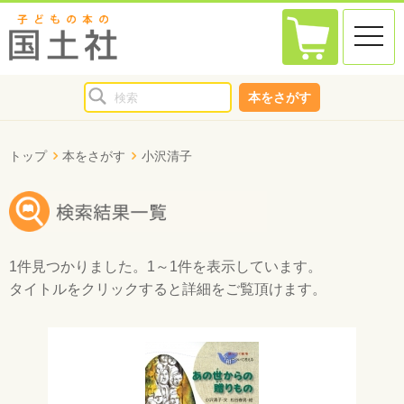
toggle
naviga
本をさがす
トップ
本をさがす
小沢清子
1件
見つかりました。
1～1件
を表示しています。
タイトルをクリックすると詳細をご覧頂けます。