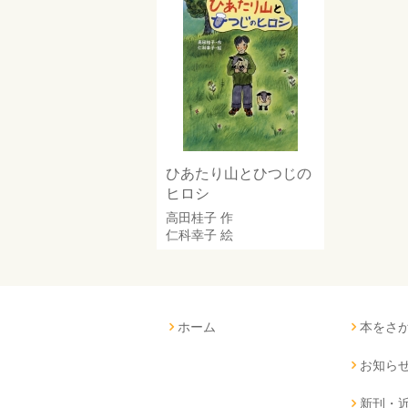
ひあたり山とひつじの
ヒロシ
高田桂子
作
仁科幸子
絵
ホーム
本をさ
お知ら
新刊・