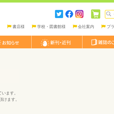
書店様
学校・図書館様
会社案内
プ
ています。
頂けます。