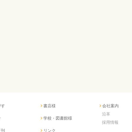
がす
書店様
会社案内
沿革
せ
学校・図書館様
採用情報
近刊
リンク