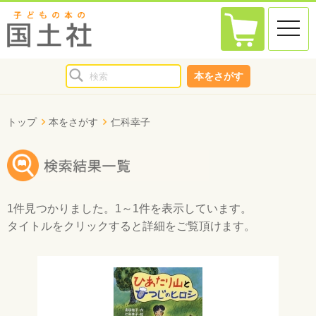
toggle
naviga
本をさがす
トップ
本をさがす
仁科幸子
1件
見つかりました。
1～1件
を表示しています。
タイトルをクリックすると詳細をご覧頂けます。