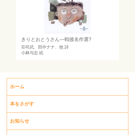
きりとおとうさん―戦後名作選?
荘司武
、
田中ナナ
、他 詩
小林与志
絵
ホーム
本をさがす
お知らせ