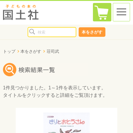
toggle
naviga
本をさがす
トップ
本をさがす
荘司武
1件
見つかりました。
1～1件
を表示しています。
タイトルをクリックすると詳細をご覧頂けます。