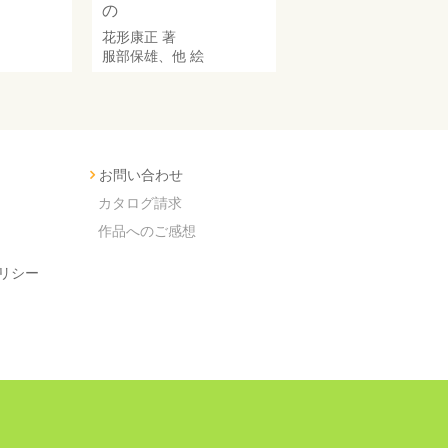
の
花形康正
著
服部保雄
、他 絵
お問い合わせ
カタログ請求
作品へのご感想
リシー