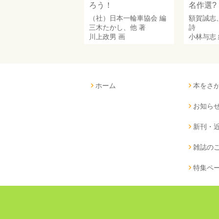
ろう！
名作選?
（社）日本一輪車協会
編
額賀誠志
三木たかし
、他 著
詩
川上政男
画
小林与志
ホーム
本をさ
お知ら
新刊・
雑誌の
特集ペ