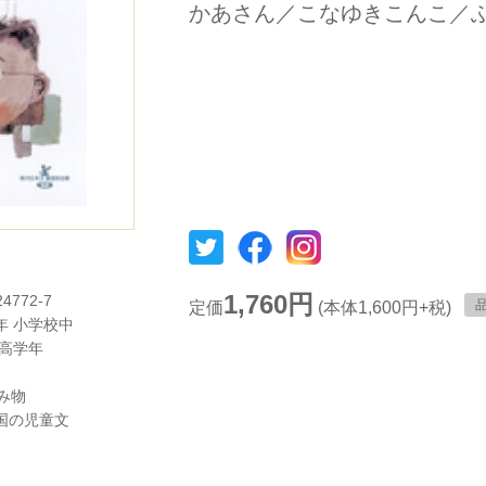
かあさん／こなゆきこんこ／
1,760円
24772-7
定価
(本体1,600円+税)
年
小学校中
高学年
み物
国の児童文