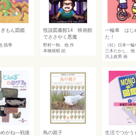
なぎもん図鑑
怪談図書館14 映画館
一輪車 はじ
でささやく悪魔
た！
他 指導
野村一秋
、他 作
（社）日本一輪
本橋靖昭
絵
三木たかし
、他
川上政男
画
のめがね―戦後
鳥の親子
生活でつかう