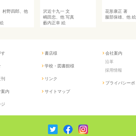
、
村野四郎
、他
沢近十九一
文
花形康正
著
嶋田忠
、他 写真
服部保雄
、他 絵
絵
藪内正幸
絵
がす
書店様
会社案内
沿革
せ
学校・図書館様
採用情報
近刊
リンク
プライバシーポ
ご案内
サイトマップ
ージ