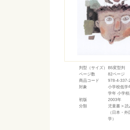
判型（サイズ）
B5変型判
ページ数
82ページ
商品コード
978-4-337-
対象
小学校低学
学年
小学校
初版
2003年
分類
児童書
>
読
（日本・外
学）