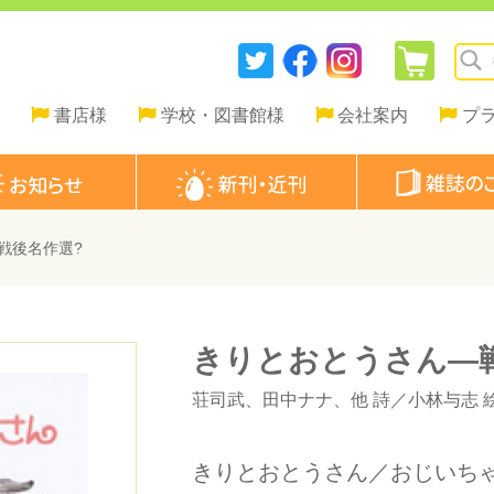
書店様
学校・図書館様
会社案内
プ
戦後名作選?
きりとおとうさん―
荘司武
、
田中ナナ
、他 詩／
小林与志
きりとおとうさん／おじいち