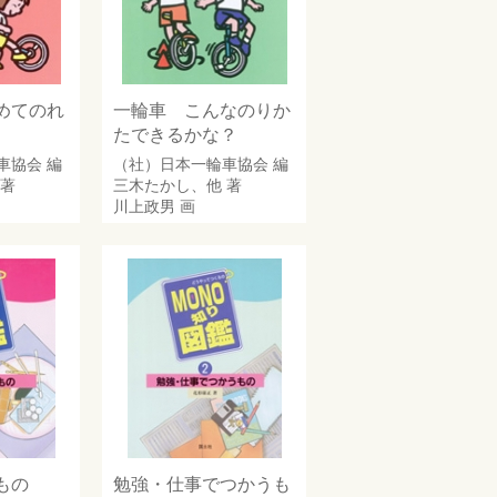
めてのれ
一輪車 こんなのりか
たできるかな？
車協会
編
（社）日本一輪車協会
編
 著
三木たかし
、他 著
川上政男
画
もの
勉強・仕事でつかうも