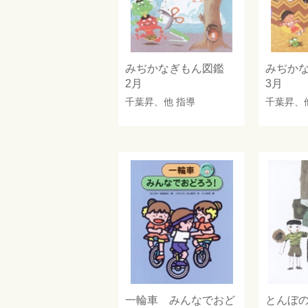
みぢかなぎもん図鑑
みぢか
2月
3月
千葉昇
、他 指導
千葉昇
、
一輪車 みんなでおど
とんぼ