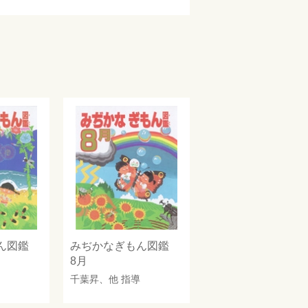
もん図鑑
みぢかなぎもん図鑑
8月
千葉昇
、他 指導