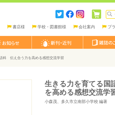
書店様
学校・図書館様
会社案内
プ
語科 伝え合う力を高める感想交流学習
生きる力を育てる国
を高める感想交流学
小森茂
、
多久市立南部小学校
編著