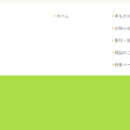
ホーム
本をさ
お知ら
新刊・
雑誌の
特集ペ