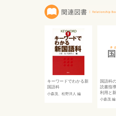
キーワードでわかる新
国語科
国語科
読書指
利用と
小森茂
、
松野洋人
編
小森茂
編