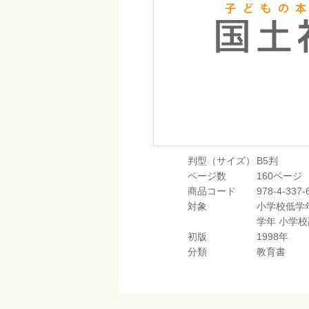
判型（サイズ）
B5判
ページ数
160ページ
商品コード
978-4-337-
対象
小学校低学
学年
小学校
初版
1998年
分類
教育書