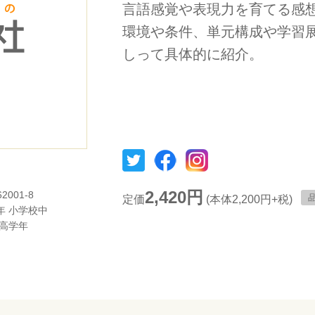
言語感覚や表現力を育てる感
環境や条件、単元構成や学習
しって具体的に紹介。
2,420円
62001-8
定価
(本体2,200円+税)
年
小学校中
高学年