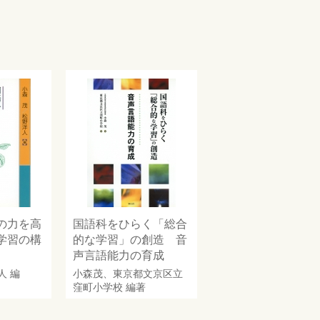
の力を高
国語科をひらく「総合
学習の構
的な学習」の創造 音
声言語能力の育成
人
編
小森茂
、
東京都文京区立
窪町小学校
編著