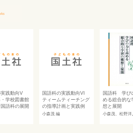
の実践動向V
国語科の実践動向VI
国語科 学び
導・学校図書館
ティームティーチング
める総合的な
新国語科の展開
の指導計画と実践例
想と展開
小森茂
編
小森茂
、
松野洋