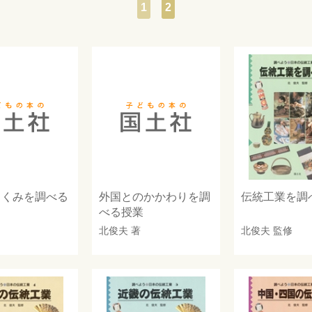
1
2
しくみを調べる
外国とのかかわりを調
伝統工業を調
べる授業
北俊夫
著
北俊夫
監修