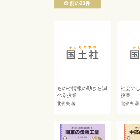
前の20件
ものや情報の動きを調
社会の
べる授業
授業
北俊夫
著
北俊夫
著