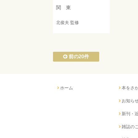
関 東
北俊夫
監修
前の20件
ホーム
本をさ
お知ら
新刊・
雑誌の