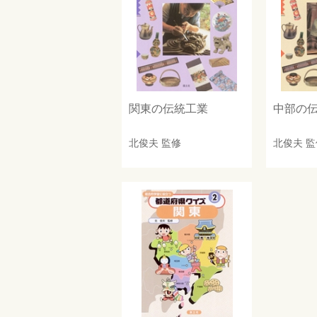
関東の伝統工業
中部の
北俊夫
監修
北俊夫
監