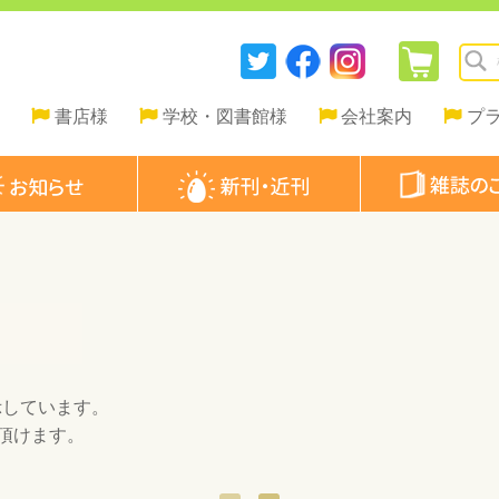
書店様
学校・図書館様
会社案内
プ
示しています。
頂けます。