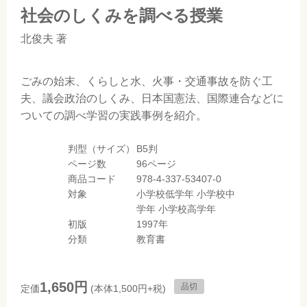
社会のしくみを調べる授業
北俊夫
著
ごみの始末、くらしと水、火事・交通事故を防ぐ工
夫、議会政治のしくみ、日本国憲法、国際連合などに
ついての調べ学習の実践事例を紹介。
判型（サイズ）
B5判
ページ数
96ページ
商品コード
978-4-337-53407-0
対象
小学校低学年
小学校中
学年
小学校高学年
初版
1997年
分類
教育書
1,650円
品切
定価
(本体1,500円+税)