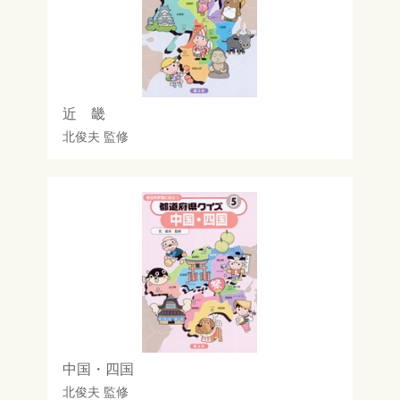
近 畿
北俊夫
監修
中国・四国
北俊夫
監修