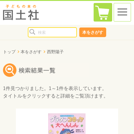
toggle
naviga
本をさがす
トップ
本をさがす
西野陽子
1件
見つかりました。
1～1件
を表示しています。
タイトルをクリックすると詳細をご覧頂けます。