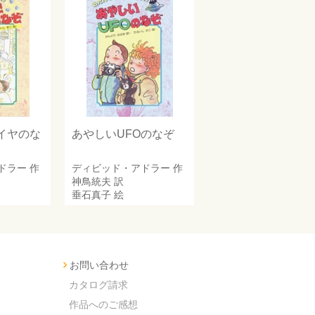
イヤのな
あやしいUFOのなぞ
ドラー
作
ディビッド・アドラー
作
神鳥統夫
訳
垂石真子
絵
お問い合わせ
カタログ請求
作品へのご感想