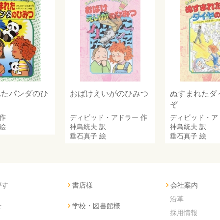
れたパンダのひ
おばけえいがのひみつ
ぬすまれたダ
ぞ
作
ディビッド・アドラー
作
ディビッド・ア
絵
神鳥統夫
訳
神鳥統夫
訳
垂石真子
絵
垂石真子
絵
がす
書店様
会社案内
沿革
せ
学校・図書館様
採用情報