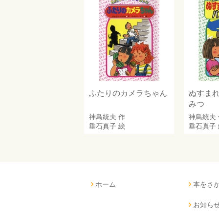
ふたりのカメラちゃん
ぬすま
みつ
神鳥統夫
作
神鳥統夫
垂石真子
絵
垂石真子
ホーム
本をさ
お知ら