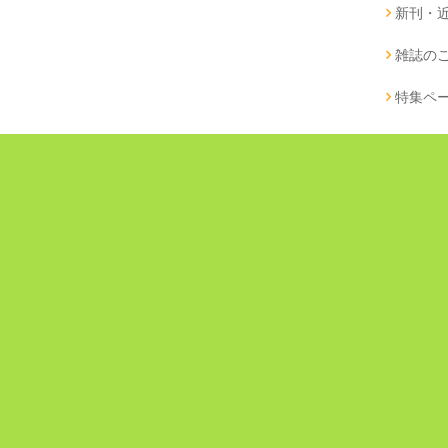
新刊・
雑誌の
特集ペ