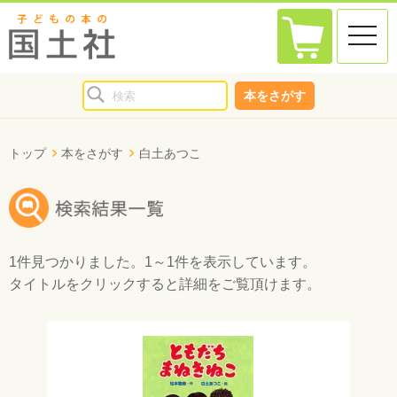
toggle
naviga
本をさがす
トップ
本をさがす
白土あつこ
1件
見つかりました。
1～1件
を表示しています。
タイトルをクリックすると詳細をご覧頂けます。