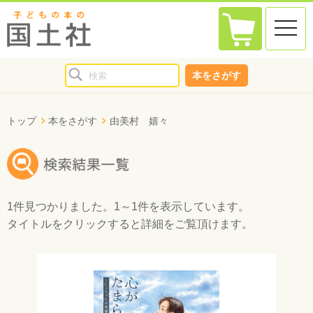
toggle
naviga
本をさがす
トップ
本をさがす
由美村 嬉々
1件
見つかりました。
1～1件
を表示しています。
タイトルをクリックすると詳細をご覧頂けます。