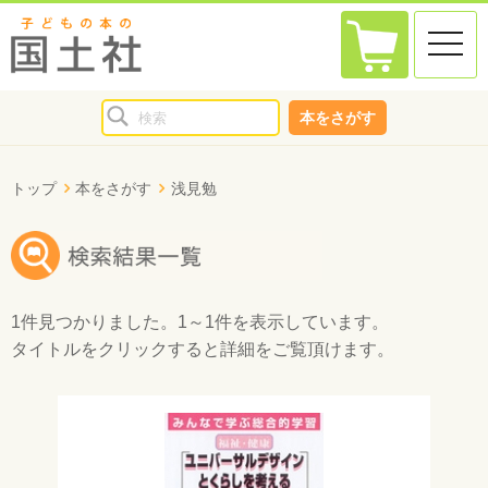
toggle
naviga
本をさがす
トップ
本をさがす
浅見勉
1件
見つかりました。
1～1件
を表示しています。
タイトルをクリックすると詳細をご覧頂けます。