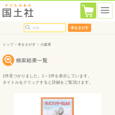
toggle
naviga
本をさがす
トップ
本をさがす
小森厚
1件
見つかりました。
1～1件
を表示しています。
タイトルをクリックすると詳細をご覧頂けます。