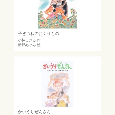
子ぎつねのおくりもの
小林しげる
作
新野めぐみ
絵
かいうりぜんさん