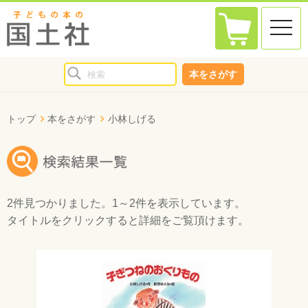
toggle
naviga
本をさがす
トップ
本をさがす
小林しげる
2件
見つかりました。
1～2件
を表示しています。
タイトルをクリックすると詳細をご覧頂けます。