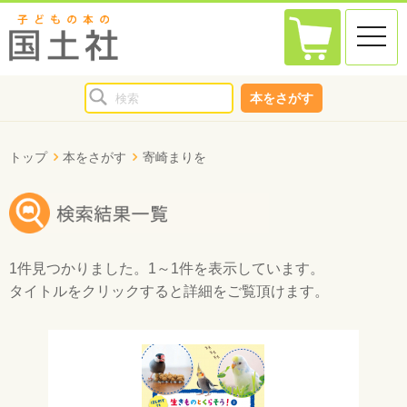
toggle
naviga
本をさがす
トップ
本をさがす
寄崎まりを
1件
見つかりました。
1～1件
を表示しています。
タイトルをクリックすると詳細をご覧頂けます。