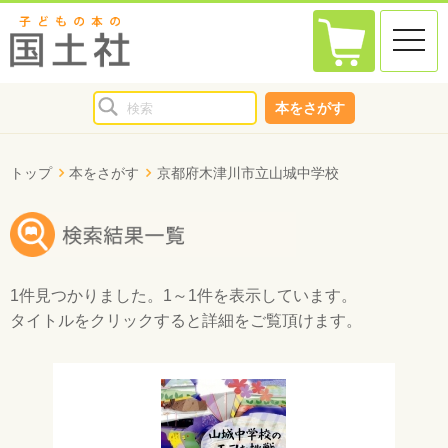
toggle
naviga
本をさがす
トップ
本をさがす
京都府木津川市立山城中学校
1件
見つかりました。
1～1件
を表示しています。
タイトルをクリックすると詳細をご覧頂けます。