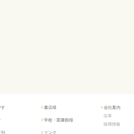
がす
書店様
会社案内
沿革
せ
学校・図書館様
採用情報
近刊
リンク