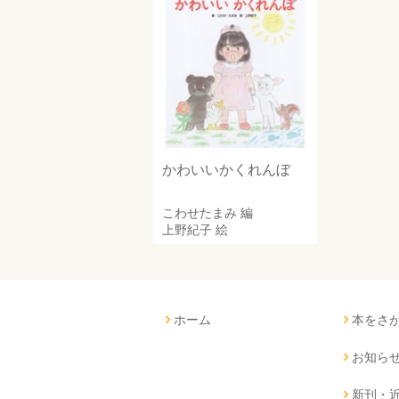
かわいいかくれんぼ
こわせたまみ
編
上野紀子
絵
ホーム
本をさ
お知ら
新刊・