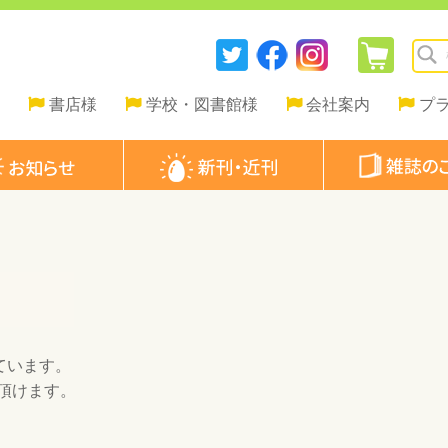
書店様
学校・図書館様
会社案内
プ
ています。
頂けます。