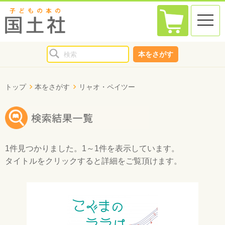
toggle
naviga
本をさがす
トップ
本をさがす
リャオ・ペイツー
1件
見つかりました。
1～1件
を表示しています。
タイトルをクリックすると詳細をご覧頂けます。