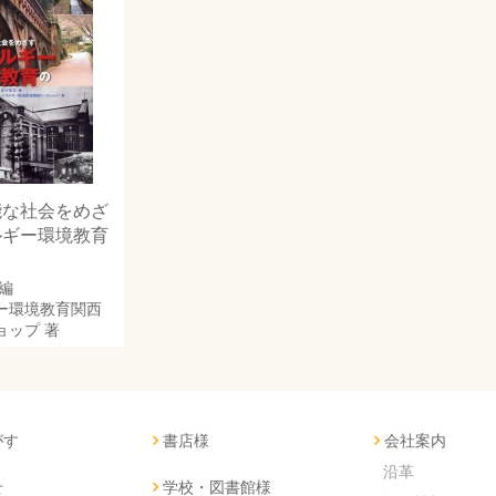
能な社会をめざ
ルギー環境教育
編
ー環境教育関西
ョップ
著
がす
書店様
会社案内
沿革
せ
学校・図書館様