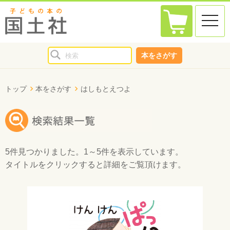
toggle
naviga
本をさがす
トップ
本をさがす
はしもとえつよ
5件
見つかりました。
1～5件
を表示しています。
タイトルをクリックすると詳細をご覧頂けます。