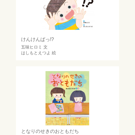
けんけんぱっ!?
五味ヒロミ
文
はしもとえつよ
絵
となりのせきのおともだち