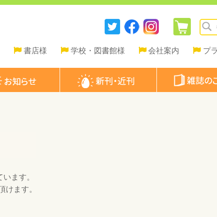
書店様
学校・図書館様
会社案内
プ
ています。
頂けます。