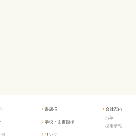
がす
書店様
会社案内
沿革
せ
学校・図書館様
採用情報
近刊
リンク