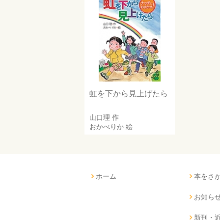
虹を下から見上げたら
山口理
作
おかべりか
絵
ホーム
本をさ
お知ら
新刊・