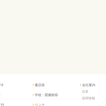
がす
書店様
会社案内
沿革
せ
学校・図書館様
採用情報
近刊
リンク