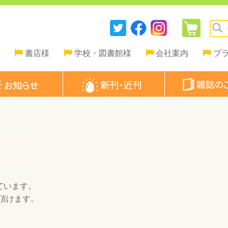
書店様
学校・図書館様
会社案内
プ
ています。
頂けます。