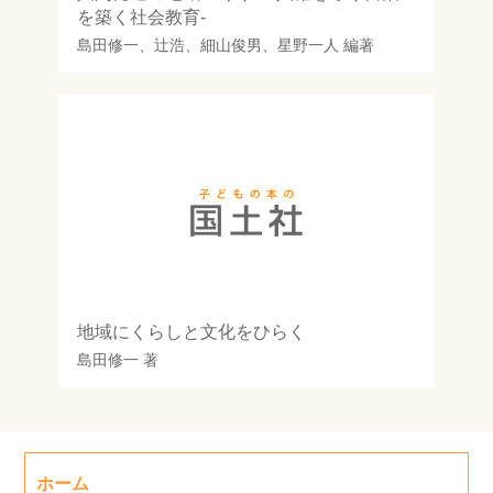
を築く社会教育-
島田修一
、
辻浩
、
細山俊男
、
星野一人
編著
地域にくらしと文化をひらく
島田修一
著
ホーム