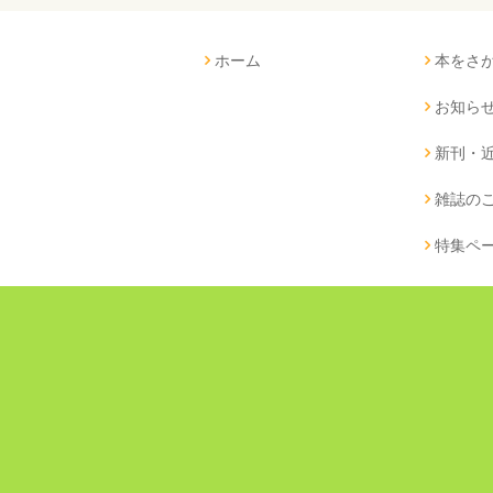
ホーム
本をさ
お知ら
新刊・
雑誌の
特集ペ