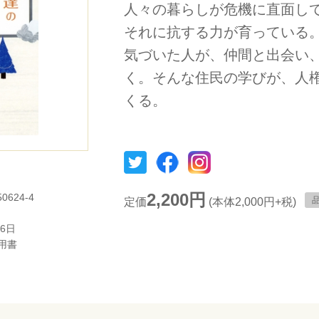
人々の暮らしが危機に直面し
それに抗する力が育っている
気づいた人が、仲間と出会い
く。そんな住民の学びが、人
くる。
2,200円
50624-4
定価
(本体2,000円+税)
16日
用書
）