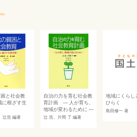
貧困と社会教
自治の力を育む社会教
地域にくらし
域に根ざす生
育計画 ― 人が育ち、
ひらく
地域が変わるために ―
島田修一
著
、
辻浩
編著
辻 浩
、
片岡 了
編著