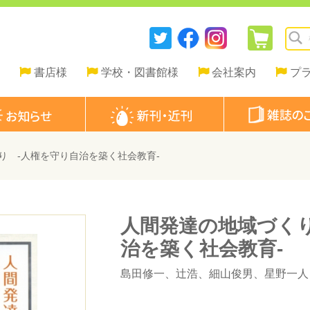
書店様
学校・図書館様
会社案内
プ
り -人権を守り自治を築く社会教育-
人間発達の地域づくり
治を築く社会教育-
島田修一
、
辻浩
、
細山俊男
、
星野一人