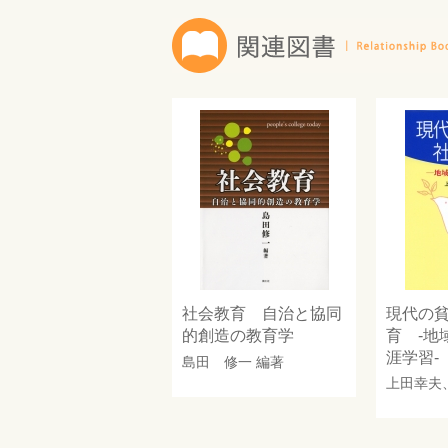
社会教育 自治と協同
現代の
的創造の教育学
育 -地
涯学習-
島田 修一
編著
上田幸夫