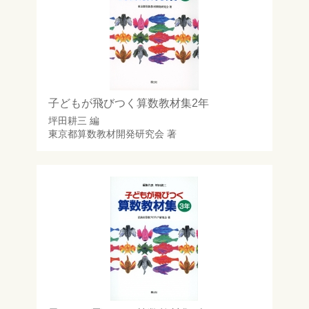
子どもが飛びつく算数教材集2年
坪田耕三
編
東京都算数教材開発研究会
著