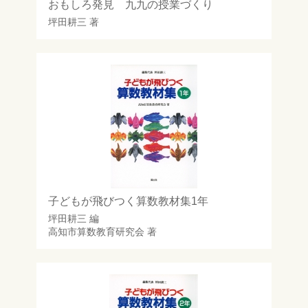
おもしろ発見 九九の授業づくり
坪田耕三
著
子どもが飛びつく算数教材集1年
坪田耕三
編
高知市算数教育研究会
著