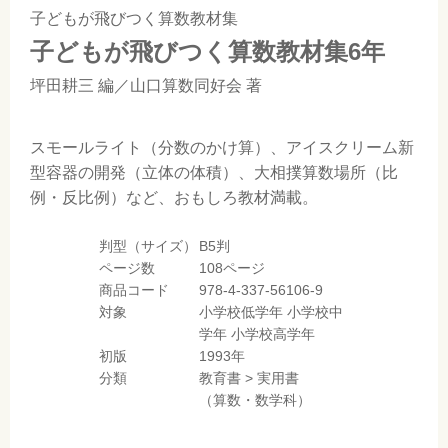
子どもが飛びつく算数教材集
子どもが飛びつく算数教材集6年
坪田耕三
編／
山口算数同好会
著
スモールライト（分数のかけ算）、アイスクリーム新
型容器の開発（立体の体積）、大相撲算数場所（比
例・反比例）など、おもしろ教材満載。
判型（サイズ）
B5判
ページ数
108ページ
商品コード
978-4-337-56106-9
対象
小学校低学年
小学校中
学年
小学校高学年
初版
1993年
分類
教育書
>
実用書
（算数・数学科）