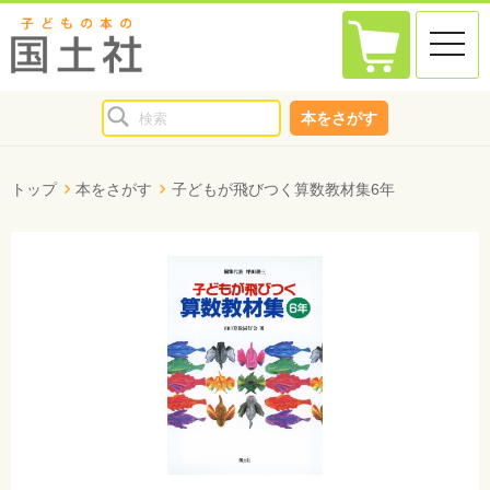
toggle
naviga
本をさがす
トップ
本をさがす
子どもが飛びつく算数教材集6年