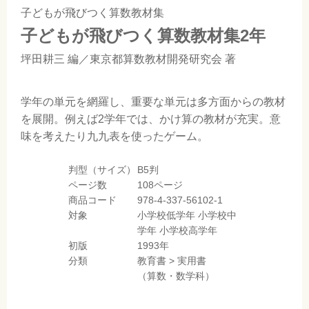
子どもが飛びつく算数教材集
子どもが飛びつく算数教材集2年
坪田耕三
編／
東京都算数教材開発研究会
著
学年の単元を網羅し、重要な単元は多方面からの教材
を展開。例えば2学年では、かけ算の教材が充実。意
味を考えたり九九表を使ったゲーム。
判型（サイズ）
B5判
ページ数
108ページ
商品コード
978-4-337-56102-1
対象
小学校低学年
小学校中
学年
小学校高学年
初版
1993年
分類
教育書
>
実用書
（算数・数学科）