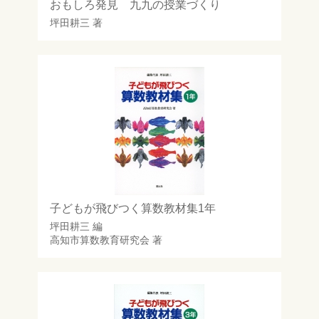
おもしろ発見 九九の授業づくり
坪田耕三
著
子どもが飛びつく算数教材集1年
坪田耕三
編
高知市算数教育研究会
著