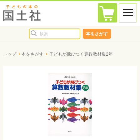
toggle
naviga
本をさがす
トップ
本をさがす
子どもが飛びつく算数教材集2年