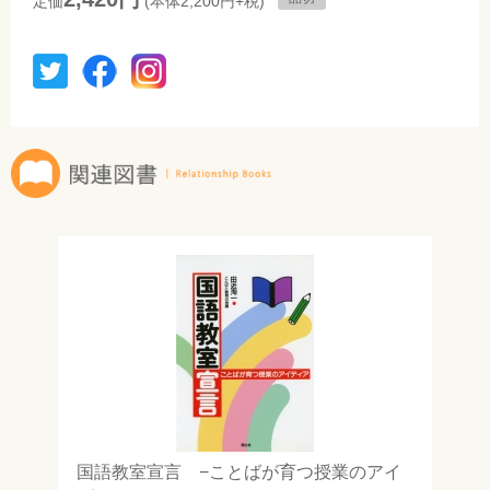
定価
(本体2,200円+税)
国語教室宣言 −ことばが育つ授業のアイ