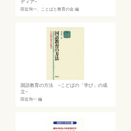
ディア−
田近洵一
、
ことばと教育の会
編
国語教育の方法 −こどばの「学び」の成
立−
田近洵一
編