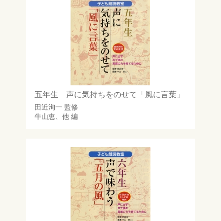
五年生 声に気持ちをのせて「風に言葉」
田近洵一
監修
牛山恵
、他 編