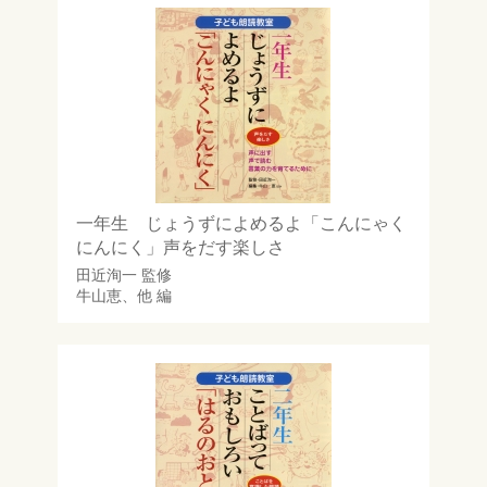
一年生 じょうずによめるよ「こんにゃく
にんにく」声をだす楽しさ
田近洵一
監修
牛山恵
、他 編