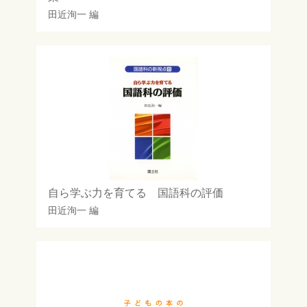
田近洵一
編
自ら学ぶ力を育てる 国語科の評価
田近洵一
編