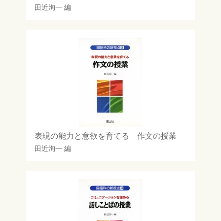
田近洵一
編
表現の能力と意欲を育てる 作文の授業
田近洵一
編