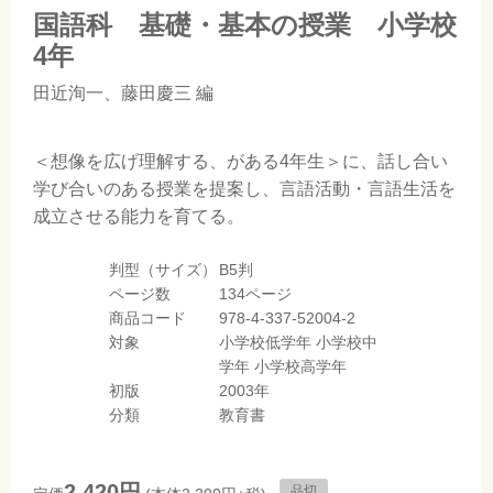
国語科 基礎・基本の授業 小学校
4年
田近洵一
、
藤田慶三
編
＜想像を広げ理解する、がある4年生＞に、話し合い
学び合いのある授業を提案し、言語活動・言語生活を
成立させる能力を育てる。
判型（サイズ）
B5判
ページ数
134ページ
商品コード
978-4-337-52004-2
対象
小学校低学年
小学校中
学年
小学校高学年
初版
2003年
分類
教育書
2,420円
品切