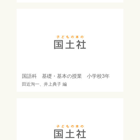
国語科 基礎・基本の授業 小学校3年
田近洵一
、
井上典子
編