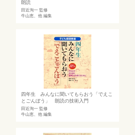
朗読
田近洵一
監修
牛山恵
、他 編集
四年生 みんなに聞いてもらおう「でえこ
とごんぼう」 朗読の技術入門
田近洵一
監修
牛山恵
、他 編集