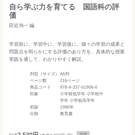
自ら学ぶ力を育てる 国語科の評
価
田近洵一
編
学習前に、学習中に、学習後に、個々の学習の成果と
問題点を明らかにする評価のあり方を、具体的な授業
実践を通して、わかりやすく解説。
判型（サイズ）
A5判
ページ数
216ページ
商品コード
978-4-337-51906-0
対象
小学校低学年
小学校中
学年
小学校高学年
初版
1996年
分類
教育書
2,530円
品切