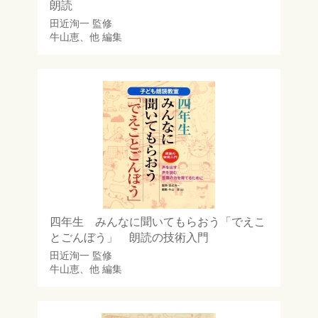
朗読
田近洵一
監修
牛山恵
、他 編集
四年生 みんなに聞いてもらおう「でえこ
とごんぼう」 朗読の技術入門
田近洵一
監修
牛山恵
、他 編集