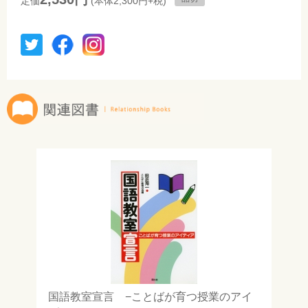
定価
(本体2,300円+税)
国語教室宣言 −ことばが育つ授業のアイ