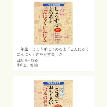
一年生 じょうずによめるよ「こんにゃく
にんにく」声をだす楽しさ
田近洵一
監修
牛山恵
、他 編