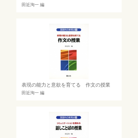
田近洵一
編
表現の能力と意欲を育てる 作文の授業
田近洵一
編