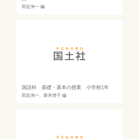
田近洵一
編
国語科 基礎・基本の授業 小学校1年
田近洵一
、
新井啓子
編