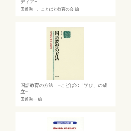
ディア−
田近洵一
、
ことばと教育の会
編
国語教育の方法 −こどばの「学び」の成
立−
田近洵一
編