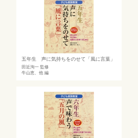
五年生 声に気持ちをのせて「風に言葉」
田近洵一
監修
牛山恵
、他 編