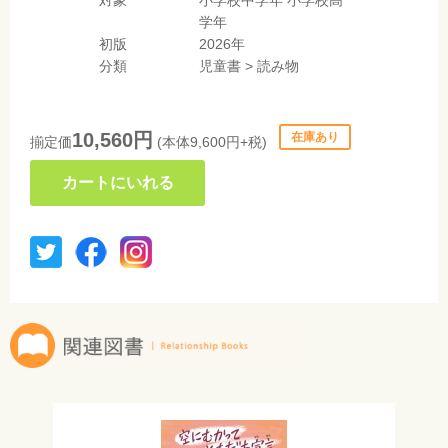
対象
小学校中学年
小学校高
学年
初版
2026年
分類
児童書
>
読み物
10,560円
在庫あり
揃定価
(本体9,600円+税)
カートにいれる