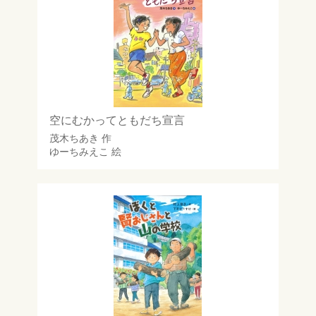
空にむかってともだち宣言
茂木ちあき
作
ゆーちみえこ
絵