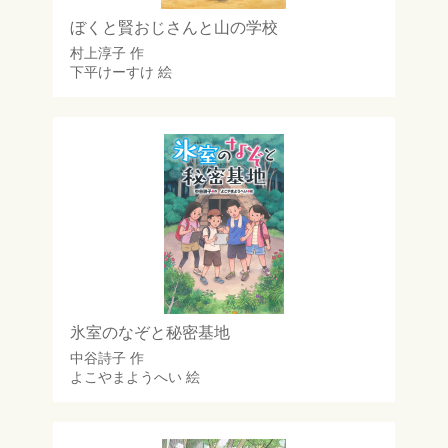
ぼくと賢おじさんと山の学校
村上淳子
作
下平けーすけ
絵
氷室のなぞと秘密基地
中谷詩子
作
よこやまようへい
絵