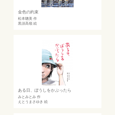
金色の約束
松本聰美
作
黒須高嶺
絵
ある日、ぼうしをかぶったら
みとみとみ
作
えとうまさゆき
絵