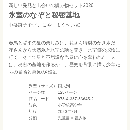
新しい発見と出会いの読み物セット2026
氷室のなぞと秘密基地
中谷詩子
作／
よこやまようへい
絵
春馬と哲平の夏の楽しみは、花さん特製のかき氷だ。
花さんから天然氷と氷室の話を聞き、氷室跡の探検に
行く。そこで見た不思議な光景に心を奪われた二人
は、秘密の基地を作るが…。歴史を背景に描く少年た
ちの冒険と発見の物語。
判型（サイズ）
四六判
ページ数
128ページ
商品コード
978-4-337-33645-2
対象
小学校高学年
初版
2020年7月
分類
児童書
>
読み物