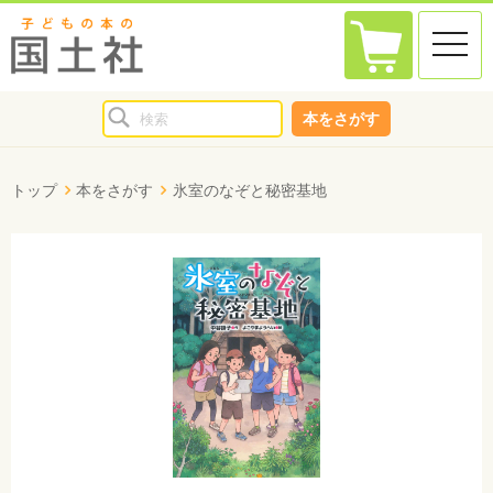
toggle
naviga
本をさがす
トップ
本をさがす
氷室のなぞと秘密基地