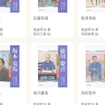
英
近藤富蔵
島津斉彬
著
筑波常治
著
筑波常治
著
絵
田代三善
絵
寺田政明
絵
馬
徳川慶喜
高杉晋作
著
筑波常治
著
筑波常治
著