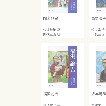
間宮林蔵
高野長
筑波常治
著
筑波常治
田代三善
絵
田代三善
福沢諭吉
坂本竜
筑波常治
著
筑波常治