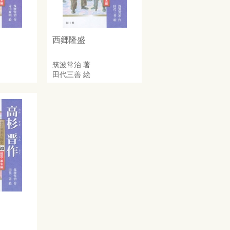
西郷隆盛
筑波常治
著
田代三善
絵