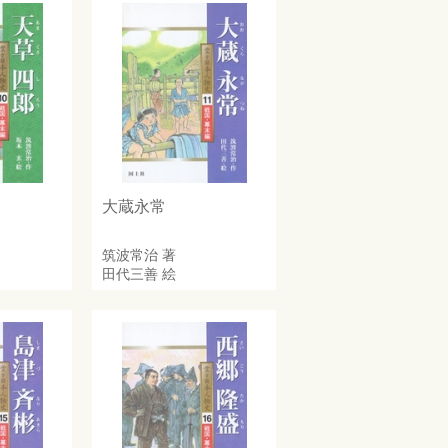
大蔵永常
筑波常治
著
田代三善
絵