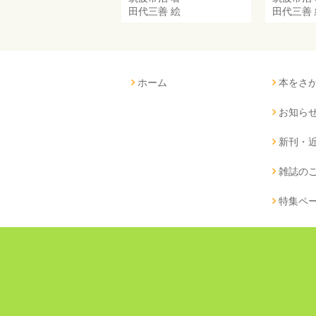
田代三善
絵
田代三善
ホーム
本をさ
お知ら
新刊・
雑誌の
特集ペ