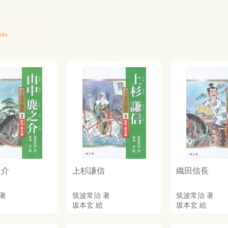
之介
上杉謙信
織田信長
著
筑波常治
著
筑波常治
著
坂本玄
絵
坂本玄
絵