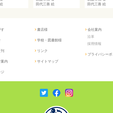
絵
田代三善
絵
田代三善
絵
がす
書店様
会社案内
沿革
せ
学校・図書館様
採用情報
近刊
リンク
プライバシーポ
ご案内
サイトマップ
ージ