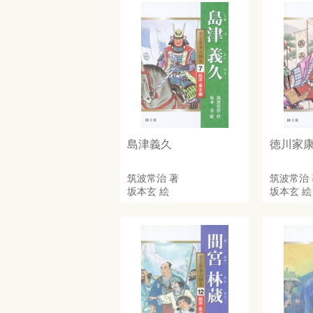
島津義久
徳川家
筑波常治
著
筑波常治
坂本玄
絵
坂本玄
絵