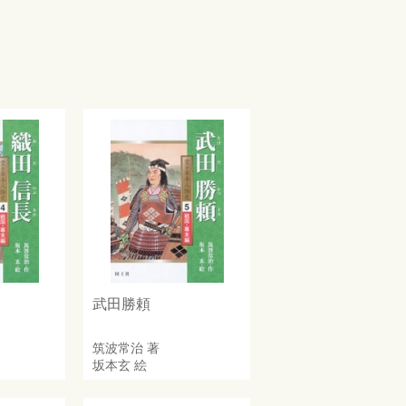
武田勝頼
筑波常治
著
坂本玄
絵