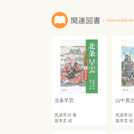
北条早雲
山中鹿
筑波常治
著
筑波常治
坂本玄
絵
坂本玄
絵