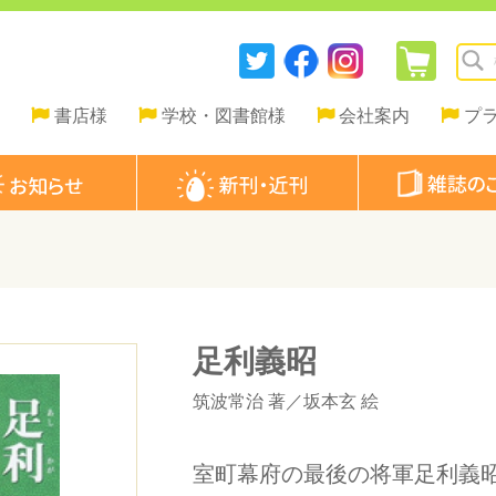
書店様
学校・図書館様
会社案内
プ
足利義昭
筑波常治
著／
坂本玄
絵
室町幕府の最後の将軍足利義