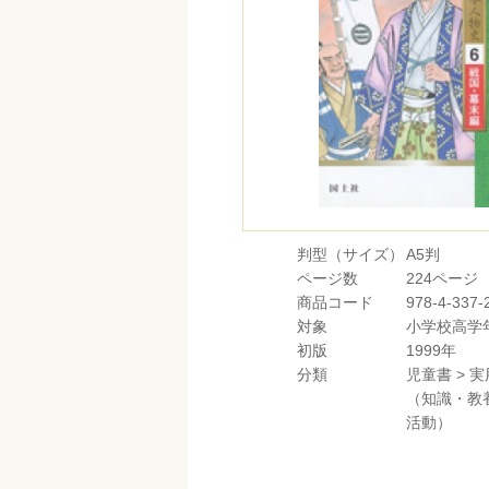
判型（サイズ）
A5判
ページ数
224ページ
商品コード
978-4-337-
対象
小学校高学
初版
1999年
分類
児童書
>
実
（知識・教
活動）