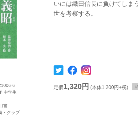
いには織田信長に負けてしま
世を考察する。
1,320円
21006-6
定価
(本体1,200円+税)
年
中学生
用書
養・クラブ