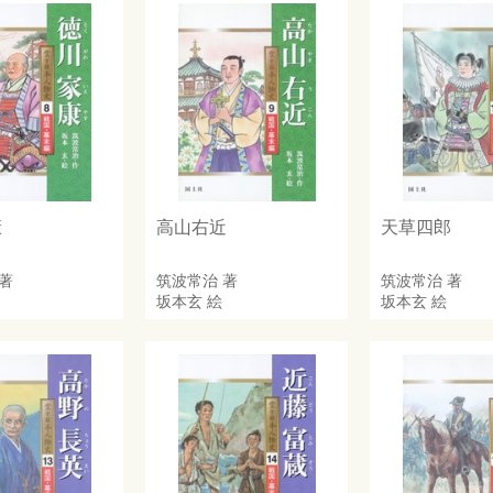
康
高山右近
天草四郎
著
筑波常治
著
筑波常治
著
坂本玄
絵
坂本玄
絵