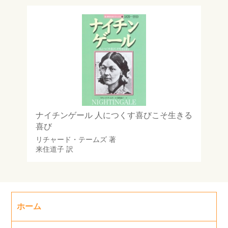
ナイチンゲール 人につくす喜びこそ生きる
喜び
リチャード・テームズ
著
来住道子
訳
ホーム