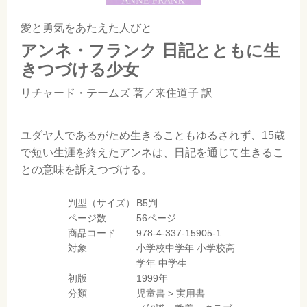
愛と勇気をあたえた人びと
アンネ・フランク 日記とともに生
きつづける少女
リチャード・テームズ
著／
来住道子
訳
ユダヤ人であるがため生きることもゆるされず、15歳
で短い生涯を終えたアンネは、日記を通じて生きるこ
との意味を訴えつづける。
判型（サイズ）
B5判
ページ数
56ページ
商品コード
978-4-337-15905-1
対象
小学校中学年
小学校高
学年
中学生
初版
1999年
分類
児童書
>
実用書