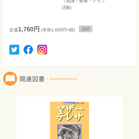
（知識・教養・クラブ
活動）
1,760円
品切
定価
(本体1,600円+税)