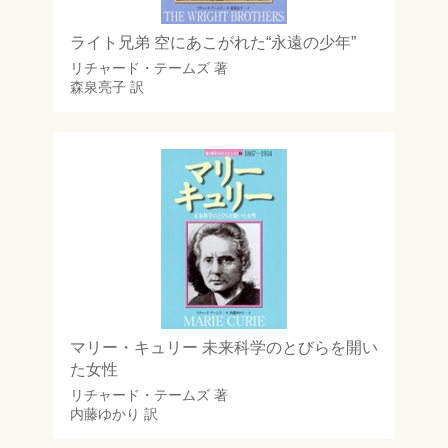
ライト兄弟 空にあこがれた“永遠の少年”
リチャード・テームズ
著
森泉亮子
訳
マリー・キュリー 未来科学のとびらを開い
た女性
リチャード・テームズ
著
内藤ゆかり
訳