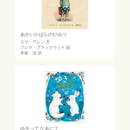
あかいかばんのひみつ
エマ・アレン
文
フレヤ・ブラックウッド
絵
木坂 涼
訳
ゆきって なあに？