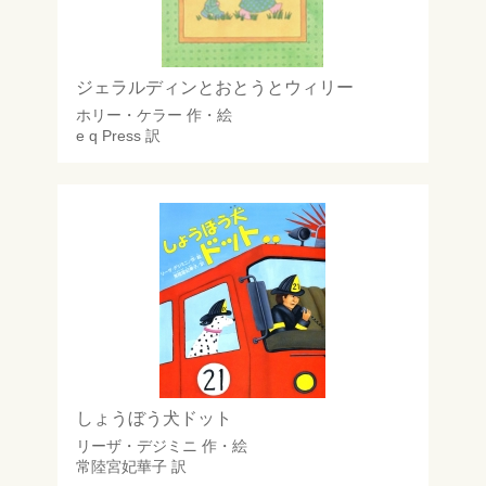
ジェラルディンとおとうとウィリー
ホリー・ケラー
作・絵
e q Press
訳
しょうぼう犬ドット
リーザ・デジミニ
作・絵
常陸宮妃華子
訳