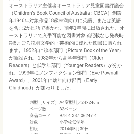
オーストラリア主催者オーストラリア児童図書評議会
（Children's Book Council of Australia : CBCA）創設
年1946年対象作品18歳未満向けに英語、または英語
を含む2か国語で書かれ、前年1年間に出版された、オ
ーストラリアで入手可能な図書対象者記載なし発表時
期8月ごろ説明文学的・芸術的に優れた図書に贈られ
ます。1952年に絵本部門（Picture Book of the Year）
が新設され、1982年から高学年部門（Older
Readers）と低学年部門（Younger Readers）が分か
れ、1993年にノンフィクション部門（Eve Pownall
Award）、2001年に幼年向け部門（Early
Childhood）が加わりました。
判型（サイズ）
A4変型判／24×24cm
ページ数
32ページ
商品コード
978-4-337-06247-4
対象
小学校低学年
初版
2014年5月30日