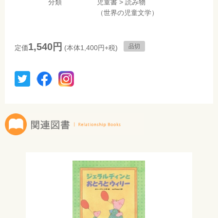
分類
児童書
>
読み物
（世界の児童文学）
1,540円
品切
定価
(本体1,400円+税)