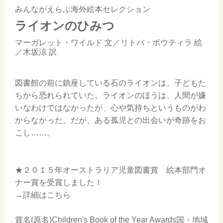
みんながえらぶ海外絵本セレクション
ライオンのひみつ
マーガレット・ワイルド
文／
リトバ・ボウティラ
絵
／
木坂涼
訳
図書館の前に鎮座している石のライオンは、子どもた
ちから恐れられていた。ライオンのほうは、人間が嫌
いなわけではなかったが、心や気持ちというものがわ
からなかった。だが、ある孤児との出会いが奇跡をお
こし……。
★２０１５年オーストラリア児童図書賞 絵本部門オ
ナー賞を受賞しました！
→詳細はこちら
賞名(原名)Children's Book of the Year Awards国・地域