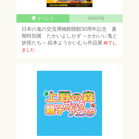
イベント
2023/7/11
日本の鬼の交流博物館開館30周年記念 夏
期特別展 たかいよしかず ～かわいい鬼と
妖怪たち～ 絵本ようかいむら作品展
終了し
ました