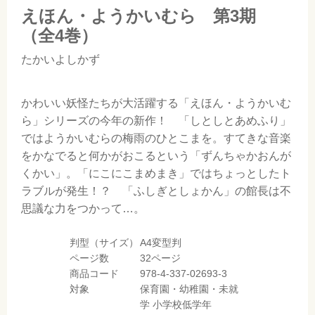
えほん・ようかいむら 第3期
（全4巻）
たかいよしかず
かわいい妖怪たちが大活躍する「えほん・ようかいむ
ら」シリーズの今年の新作！ 「しとしとあめふり」
ではようかいむらの梅雨のひとこまを。すてきな音楽
をかなでると何かがおこるという「ずんちゃかおんが
くかい」。「にこにこまめまき」ではちょっとしたト
ラブルが発生！？ 「ふしぎとしょかん」の館長は不
思議な力をつかって…。
判型（サイズ）
A4変型判
ページ数
32ページ
商品コード
978-4-337-02693-3
対象
保育園・幼稚園・未就
学
小学校低学年