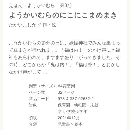
えほん・ようかいむら 第3期
ようかいむらのにこにこまめまき
たかいよしかず
作・絵
ようかいむらの節分の日は、妖怪神社でみんな集まっ
て豆まきが行われます。「福は内！」のかけ声に七福
神もあらわれて、ますます盛り上がってきました。そ
の時、どこからか「鬼は内！」「福は外！」とおかし
なかけ声がして…。
判型（サイズ）
A4変型判
ページ数
32ページ
商品コード
978-4-337-02632-2
対象
保育園・幼稚園・未就
学
小学校低学年
初版
2021年12月
分類
児童書
>
絵本