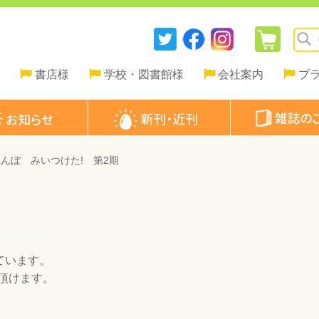
書店様
学校・図書館様
会社案内
プ
んぼ みいつけた! 第2期
ています。
頂けます。