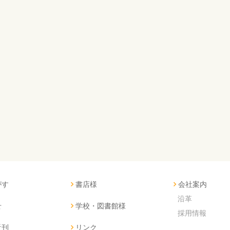
がす
書店様
会社案内
沿革
せ
学校・図書館様
採用情報
近刊
リンク