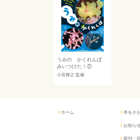
うみの かくれんぼ
みいつけた！②
小宮輝之
監修
ホーム
本をさ
お知ら
新刊・