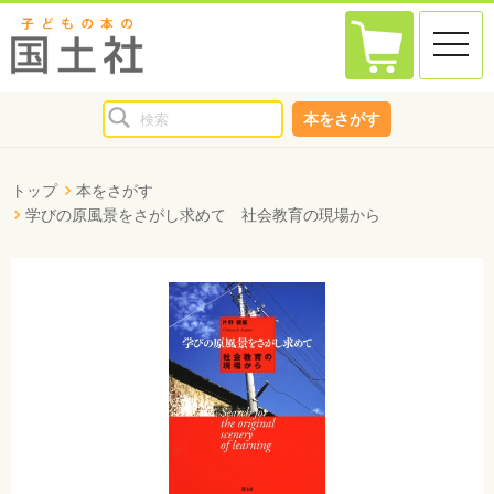
toggle
naviga
本をさがす
トップ
本をさがす
学びの原風景をさがし求めて 社会教育の現場から